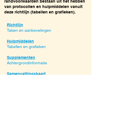
randvoorwaarden bestaan uit het hebben
van protocollen en hulpmiddelen vanuit
deze richtlijn (tabellen en grafieken).
Richtlijn
Taken en aanbevelingen
Hulpmiddelen
Tabellen en grafieken
Supplementen
Achtergrondinformatie
Samenvattingskaart
Hoofdpunten uit de richtlijn
Richtlijn volledig
Alle teksten en
hulpmiddelen
Downloads en Links
Pdf's, onderwijspowerpoint en links
Totstandkoming