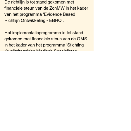
De richtlijn is tot stand gekomen met
financiele steun van de ZonMW in het kader
van het programma 'Evidence Based
Richtlijn Ontwikkeling - EBRO'.
Het implementatieprogramma is tot stand
gekomen met financiele steun van de OMS
in het kader van het programma 'Stichting
Kwaliteitsgelden Medisch Specialisten.
Download de volgende documenten:
Oude richtlijn
Amerikaanse richtlijn
CBO richtlijn
Implementatieplan
Werkgroep implementatie
AGREE
Beroeporganisaties en subsidie: