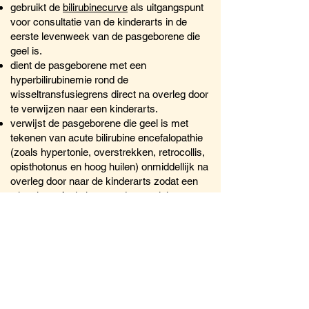
gebruikt de
bilirubinecurve
als uitgangspunt
voor consultatie van de kinderarts in de
eerste levenweek van de pasgeborene die
geel is.
dient de pasgeborene met een
hyperbilirubinemie rond de
wisseltransfusiegrens direct na overleg door
te verwijzen naar een kinderarts.
verwijst de pasgeborene die geel is met
tekenen van acute bilirubine encefalopathie
(zoals hypertonie, overstrekken, retrocollis,
opisthotonus en hoog huilen) onmiddellijk na
overleg door naar de kinderarts zodat een
wisseltransfusie kan worden verricht.
waarborgt bij de overdracht van zorg van de
pasgeborene voor een
overdracht
van
informatie over de aanwezigheid van de
voorafkans op hyperbilirubinemie
kwaliteitsindicator.
verwijst naar kinderarts of verricht bij de
pasgeborene die op de leeftijd van 3 weken