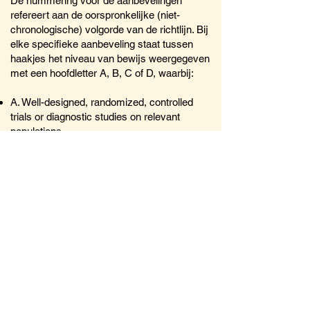
De nummering voor de aanbevelingen
refereert aan de oorspronkelijke (niet-
chronologische) volgorde van de richtlijn. Bij
elke specifieke aanbeveling staat tussen
haakjes het niveau van bewijs weergegeven
met een hoofdletter A, B, C of D, waarbij:
A. Well-designed, randomized, controlled
trials or diagnostic studies on relevant
populations
B. Randomized, controlled trials or
diagnostic studies with minor limitations;
overwhelming, consistent evidence from
observational studies
C. Observational studies (case-control and
cohort design)
D. Expert opinion, case reports, reasoning
from first principles
Zie voor details en onderbouwing de
oorspronkelijke CBO richtlijn
Hyperbilirubinemie 2008.