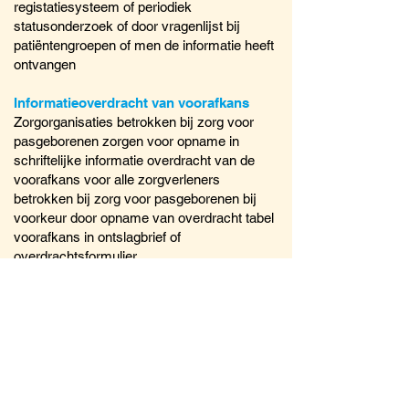
registatiesysteem of periodiek
statusonderzoek of door vragenlijst bij
patiëntengroepen of men de informatie heeft
ontvangen
Informatieoverdracht van voorafkans
Zorgorganisaties betrokken bij zorg voor
pasgeborenen zorgen voor opname in
schriftelijke informatie overdracht van de
voorafkans voor alle zorgverleners
betrokken bij zorg voor pasgeborenen bij
voorkeur door opname van overdracht tabel
voorafkans in ontslagbrief of
overdrachtsformulier.
type
interne structuur indicator
advies
objectiveer door opname in
registatiesysteem of periodiek
statusonderzoek of door vragenlijsten bij
verwijzers en ontvangers (1e vs 2e lijn en
v.v.)