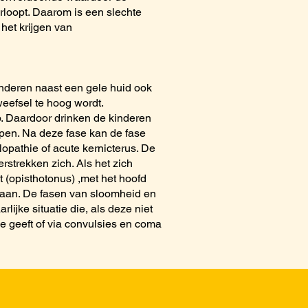
erloopt. Daarom is een slechte
het krijgen van
kinderen naast een gele huid ook
weefsel te hoog wordt.
p. Daardoor drinken de kinderen
open. Na deze fase kan de fase
lopathie of acute kernicterus. De
rstrekken zich. Als het zich
 (opisthotonus) ,met het hoofd
tstaan. De fasen van sloomheid en
lijke situatie die, als deze niet
 geeft of via convulsies en coma