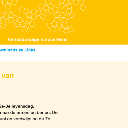
Verloskundige hulpverlener
wnloads en Links
 van
 2e-3e levensdag.
mp naar de armen en benen. De
unt en verdwijnt na de 7e