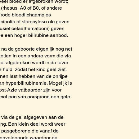
eveel bloed er afgebroken wordt;
(rhesus, A0 of B0, of andere
 rode bloedlichaampjes
ientie of sferocytose etc geven
clusief cefaalhematoom) geven
e een hoger bilirubine aanbod.
 na de geboorte eigenlijk nog net
zetten in een andere vorm die via
iet afgebroken wordt in de lever
huid, zodat het kind geel ziet.
nnen last hebben van de onrijpe
n hyperbilirubinemie. Mogelijk is
ost-Azie vatbaarder zijn voor
en met een van oorsprong een gele
t via de gal afgegeven aan de
ing. Een klein deel wordt weer
n pasgeborene die vanaf de
pt onvoldoende waardoor de