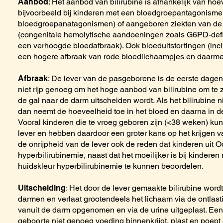
Aanbod
: Het aanbod van bilirubine is afhankelijk van ho
bijvoorbeeld bij kinderen met een bloedgroepantagonisme 
bloedgroepanatagonismen) of aangeboren ziekten van de
(congenitale hemolytische aandoeningen zoals G6PD-defic
een verhoogde bloedafbraak). Ook bloeduitstortingen (in
een hogere afbraak van rode bloedlichaampjes en daarme
Afbraak
: De lever van de pasgeborene is de eerste dagen
niet rijp genoeg om het hoge aanbod van bilirubine om te 
de gal naar de darm uitscheiden wordt. Als het bilirubine n
dan neemt de hoeveelheid toe in het bloed en daarna in de 
Vooral kinderen die te vroeg geboren zijn (<38 weken) ku
lever en hebben daardoor een groter kans op het krijgen va
de onrijpheid van de lever ook de reden dat kinderen uit O
hyperbilirubinemie, naast dat het moeilijker is bij kinder
huidskleur hyperbilirubinemie te kunnen beoordelen.
Uitscheiding
: Het door de lever gemaakte bilirubine word
darmen en verlaat grootendeels het lichaam via de ontlast
vanuit de darm opgenomen en via de urine uitgeplast. Ee
geboorte niet genoeg voeding binnenkrijgt, plast en poe