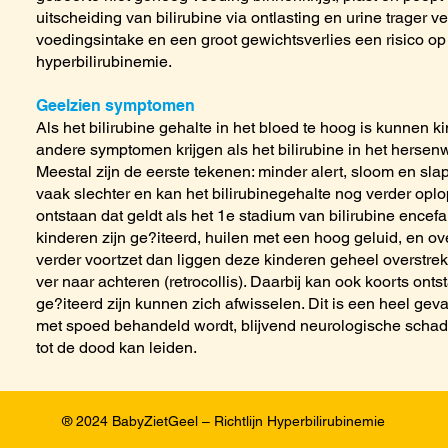
uitscheiding van bilirubine via ontlasting en urine trager v
voedingsintake en een groot gewichtsverlies een risico op 
hyperbilirubinemie.
Geelzien symptomen
Als het bilirubine gehalte in het bloed te hoog is kunnen 
andere symptomen krijgen als het bilirubine in het hersen
Meestal zijn de eerste tekenen: minder alert, sloom en sla
vaak slechter en kan het bilirubinegehalte nog verder opl
ontstaan dat geldt als het 1e stadium van bilirubine encefa
kinderen zijn ge?iteerd, huilen met een hoog geluid, en ove
verder voortzet dan liggen deze kinderen geheel overstrekt
ver naar achteren (retrocollis). Daarbij kan ook koorts on
ge?iteerd zijn kunnen zich afwisselen. Dit is een heel gevaar
met spoed behandeld wordt, blijvend neurologische schade
tot de dood kan leiden.
® 2024 BabyZietGeel – Richtlijn Hyperbilirubinemie