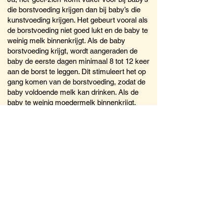
die borstvoeding krijgen dan bij baby’s die
kunstvoeding krijgen. Het gebeurt vooral als
de borstvoeding niet goed lukt en de baby te
weinig melk binnenkrijgt. Als de baby
borstvoeding krijgt, wordt aangeraden de
baby de eerste dagen minimaal 8 tot 12 keer
aan de borst te leggen. Dit stimuleert het op
gang komen van de borstvoeding, zodat de
baby voldoende melk kan drinken. Als de
baby te weinig moedermelk binnenkrijgt,
vraag dan de kraamverpleegkundige,
verloskundige of arts om hulp en advies.
Borstvoeding is en blijft in principe de beste
voeding voor een baby.
Wanneer moet de baby gecontroleerd
worden op ‘geel-zien’?
De eerste vier levensdagen moet de baby
dagelijks gecontroleerd worden op ‘geel-zien’
door een kraamverzorgende,
verpleegkundige, verloskundige of arts. Als