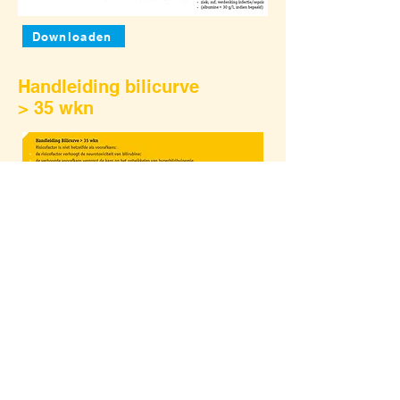
Downloaden
Handleiding bilicurve
> 35 wkn
Downloaden
Computertool
(rekenprogramma)
Downloaden
www.pedsoft.nl