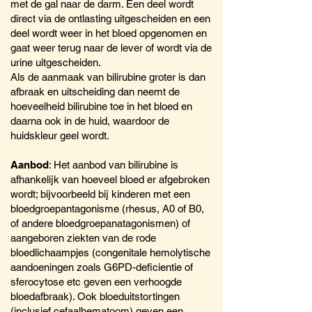
met de gal naar de darm. Een deel wordt
direct via de ontlasting uitgescheiden en een
deel wordt weer in het bloed opgenomen en
gaat weer terug naar de lever of wordt via de
urine uitgescheiden.
Als de aanmaak van bilirubine groter is dan
afbraak en uitscheiding dan neemt de
hoeveelheid bilirubine toe in het bloed en
daarna ook in de huid, waardoor de
huidskleur geel wordt.
Aanbod
: Het aanbod van bilirubine is
afhankelijk van hoeveel bloed er afgebroken
wordt; bijvoorbeeld bij kinderen met een
bloedgroepantagonisme (rhesus, A0 of B0,
of andere bloedgroepanatagonismen) of
aangeboren ziekten van de rode
bloedlichaampjes (congenitale hemolytische
aandoeningen zoals G6PD-deficientie of
sferocytose etc geven een verhoogde
bloedafbraak). Ook bloeduitstortingen
(inclusief cefaalhematoom) geven een