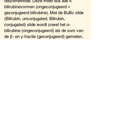
diazomethode. Deze meet dus alle 4
bilirubinevormen (ongeconjugeerd +
geconjugeerd bilirubine). Met de BuBc slide
(Bilirubin, unconjugated, Bilirubin,
conjugated) slide wordt zowel het α-
bilirubine (ongeconjugeerd) als de som van
de β- en γ-fractie (geconjugeerd) gemeten.
Door Bu en Bc op te tellen komt men tot het
'neonataal bilirubine'. Delta-bilirubine wordt
dus niet meegemeten, hetgeen bij
pasgeborenen geen probleem is. Delta-
bilirubine wordt gevormd door een
langzame, niet-enzymatische koppeling van
bilirubine aan albumine (als bij de vorming
van glycohemoglobine). Delta-bilirubine is
eerst na een langere periode van
geconjugeerde hyperbilirubinemie in bloed
aantoonbaar.
Samenvattend
Voor het beoordelen van pasgeborenen in de
eerste levensweek dient uitgegaan te