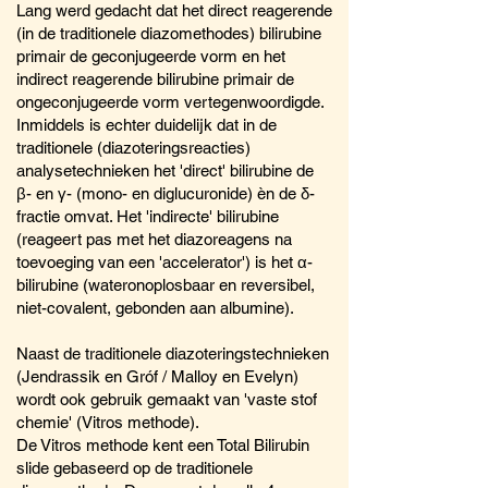
Lang werd gedacht dat het direct reagerende
(in de traditionele diazomethodes) bilirubine
primair de geconjugeerde vorm en het
indirect reagerende bilirubine primair de
ongeconjugeerde vorm vertegenwoordigde.
Inmiddels is echter duidelijk dat in de
traditionele (diazoteringsreacties)
analysetechnieken het 'direct' bilirubine de
β- en γ- (mono- en diglucuronide) èn de δ-
fractie omvat. Het 'indirecte' bilirubine
(reageert pas met het diazoreagens na
toevoeging van een 'accelerator') is het α-
bilirubine (wateronoplosbaar en reversibel,
niet-covalent, gebonden aan albumine).
Naast de traditionele diazoteringstechnieken
(Jendrassik en Gróf / Malloy en Evelyn)
wordt ook gebruik gemaakt van 'vaste stof
chemie' (Vitros methode).
De Vitros methode kent een Total Bilirubin
slide gebaseerd op de traditionele