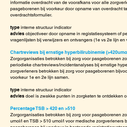
informatie overdracht van de voorafkans voor alle zorgverl
pasgeborenen bij voorkeur door opname van overdracht tab
overdrachtsformulier.
type
interne structuur indicator
advies
objectiveer door opname in registatiesysteem of pe
vragenlijsten bij verwijzers en ontvangers (1e vs 2e lijn en v
Chartreviews bij ernstige hyperbilirubinemie (>420umol
Zorgorganisaties betrokken bij zorg voor pasgeborenen zo
periodieke chartreviews/incidentanalyses bij ernstige hype
zorgverleners betrokken bij zorg voor pasgeborenen bijvoorb
voorkeur 1e en 2e lijn samen.
type
interne structuur indicator
advies
doel is zwakke punten in zorgketen te ontdekken 
Percentage TSB > 420 en >510
Zorgorganisaties betrokken bij zorg voor pasgeborenen zo
umol/l en TSB > 510 umol/l voor medische zorgverleners b