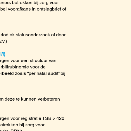
eners betrokken bij zorg voor
el voorafkans in ontslagbrief of
riodiek statusonderzoek of door
.v.)
/l)
rgen voor een structuur van
rbilirubinemie voor de
eeld zoals “perinatal audit” bij
om deze te kunnen verbeteren
rgen voor registratie TSB > 420
etrokken bij zorg voor