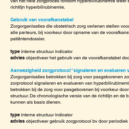
van het hele zorgproces rondom hyperbilirubinemie weer én
richtlijn hyperbilirubinemie.
Gebruik van voorafkanstabel
Zorgorganisaties die obstetrisch zorg verlenen stellen vo
alle parteurs, bij voorkeur door opname van de voorafkanst
patiëntendossier.
type
interne structuur indicator
advies
objectiveer het gebruik van de voorafkanstabel do
Aanwezigheid zorgprotocol “signaleren en evalueren 
Zorgorganisaties betrokken bij zorg voor pasgeborenen z
zorprotocol signaleren en evalueren van hyperbilirubinemi
betrokken bij de zorg voor pasgeborenen bij voorkeur door
structuur. De chronologische versie van de richtlijn en de
kunnen als basis dienen.
type
interne structuur indicator
advies
objectiveer gebruik zorgprotocol bv door periodie