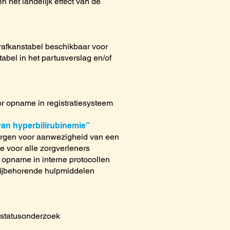
 het landelijk effect van de
orafkanstabel beschikbaar voor
abel in het partusverslag en/of
or opname in registratiesysteem
van hyperbilirubinemie”
orgen voor aanwezigheid van een
e voor alle zorgverleners
 opname in interne protocollen
 bijbehorende hulpmiddelen
k statusonderzoek