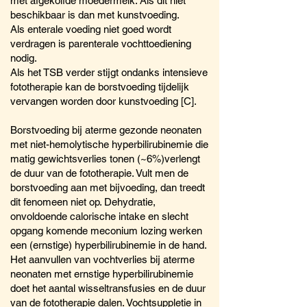
met afgekolfde moedermelk. Als dit niet
beschikbaar is dan met kunstvoeding.
Als enterale voeding niet goed wordt
verdragen is parenterale vochttoediening
nodig.
Als het TSB verder stijgt ondanks intensieve
fototherapie kan de borstvoeding tijdelijk
vervangen worden door kunstvoeding [C].
Borstvoeding bij aterme gezonde neonaten
met niet-hemolytische hyperbilirubinemie die
matig gewichtsverlies tonen (~6%)verlengt
de duur van de fototherapie. Vult men de
borstvoeding aan met bijvoeding, dan treedt
dit fenomeen niet op. Dehydratie,
onvoldoende calorische intake en slecht
opgang komende meconium lozing werken
een (ernstige) hyperbilirubinemie in de hand.
Het aanvullen van vochtverlies bij aterme
neonaten met ernstige hyperbilirubinemie
doet het aantal wisseltransfusies en de duur
van de fototherapie dalen. Vochtsuppletie in