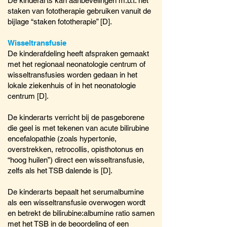
De kinderarts kan aanbevelingen m.b.t. het
staken van fototherapie gebruiken vanuit de
bijlage “staken fototherapie” [D].
Wisseltransfusie
De kinderafdeling heeft afspraken gemaakt
met het regionaal neonatologie centrum of
wisseltransfusies worden gedaan in het
lokale ziekenhuis of in het neonatologie
centrum [D].
De kinderarts verricht bij de pasgeborene
die geel is met tekenen van acute bilirubine
encefalopathie (zoals hypertonie,
overstrekken, retrocollis, opisthotonus en
“hoog huilen”) direct een wisseltransfusie,
zelfs als het TSB dalende is [D].
De kinderarts bepaalt het serumalbumine
als een wisseltransfusie overwogen wordt
en betrekt de bilirubine:albumine ratio samen
met het TSB in de beoordeling of een