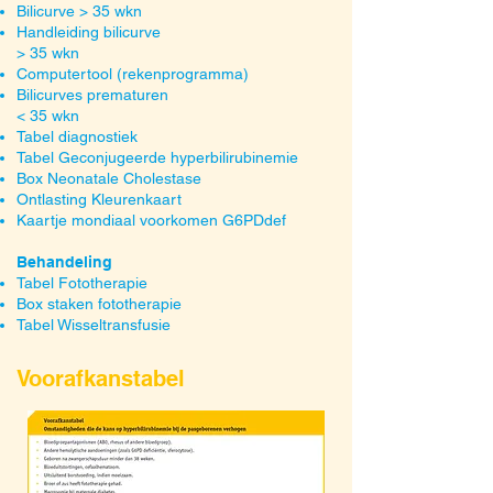
Bilicurve > 35 wkn
Handleiding bilicurve
> 35 wkn
Computertool (rekenprogramma)
Bilicurves prematuren
< 35 wkn
Tabel diagnostiek
Tabel Geconjugeerde hyperbilirubinemie
Box Neonatale
Cholestase
Ontlasting
Kleurenkaart
Kaartje mondiaal voorkomen G6PDdef
Behandeling
Tabel Fototherapie
Box staken
fototherapie
Tabel Wisseltransfusie
Voorafkanstabel