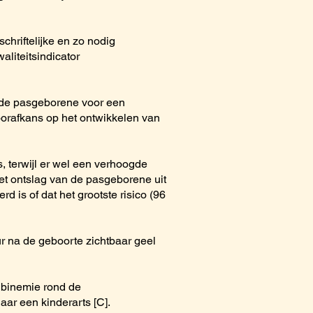
hriftelijke en zo nodig
aliteitsindicator
n de pasgeborene voor een
oorafkans op het ontwikkelen van
, terwijl er wel een verhoogde
et ontslag van de pasgeborene uit
rd is of dat het grootste risico (96
r na de geboorte zichtbaar geel
ubinemie rond de
aar een kinderarts [C].