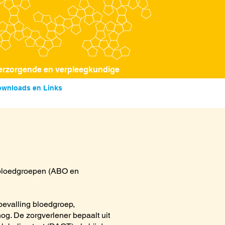
rzorgende en verpleegkundige
wnloads en Links
 bloedgroepen (ABO en
bevalling bloedgroep,
nog. De zorgverlener bepaalt uit