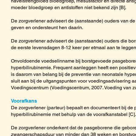
navelstrengbloed bloedgroep, rhesusfactor en directe antig
moeder bloedgroep en antistoffen niet bekend zijn [B].
De zorgverlener adviseert de (aanstaande) ouders van de
geven en ondersteunt hen daarin.
De zorgverlener adviseert de (aanstaande) ouders die b
de eerste levensdagen 8-12 keer per etmaal aan te leggen
Onvoldoende voedselinname bij borstgevoede pasgeboren
hyperbilirubinemie. Frequent aanleggen heeft een positie
is daarom van belang bij de preventie van neonatale hype
sluit aan bij de uitgangspunten voor voedingsadvisering a
Voedingscentrum (Voedingscentrum, 2007. Voeding van zu
Voorafkans
De zorgverlener (parteur) bepaalt en documenteert bij d
hyperbilirubinemie met behulp van de voorafkanstabel [C]
De zorgverlener onderkent dat de pasgeborene die gebor
zwangerschapsduur van minder dan 38 weken en borstvoed