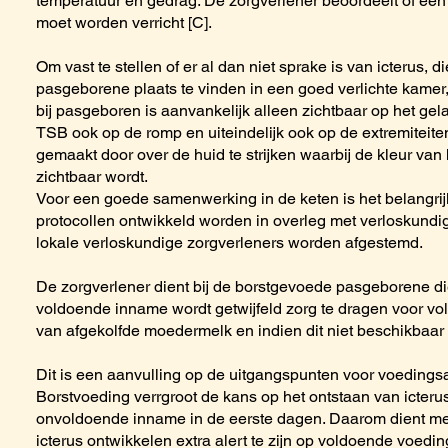
temperatuur en gedrag. De zorgverlener beoordeelt of een
moet worden verricht [C].
Om vast te stellen of er al dan niet sprake is van icterus, 
pasgeborene plaats te vinden in een goed verlichte kamer, b
bij pasgeboren is aanvankelijk alleen zichtbaar op het gel
TSB ook op de romp en uiteindelijk ook op de extremiteite
gemaakt door over de huid te strijken waarbij de kleur van
zichtbaar wordt.
Voor een goede samenwerking in de keten is het belangr
protocollen ontwikkeld worden in overleg met verloskundi
lokale verloskundige zorgverleners worden afgestemd.
De zorgverlener dient bij de borstgevoede pasgeborene die
voldoende inname wordt getwijfeld zorg te dragen voor vo
van afgekolfde moedermelk en indien dit niet beschikbaar 
Dit is een aanvulling op de uitgangspunten voor voedingsa
Borstvoeding verrgroot de kans op het ontstaan van icteru
onvoldoende inname in de eerste dagen. Daarom dient me
icterus ontwikkelen extra alert te zijn op voldoende voed