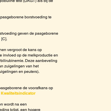
lobuline test (DAGT) als bij de
 pasgeborene borstvoeding te
orstvoeding geven de pasgeborene
 [C].
en vergroot de kans op
ve invloed op de melkproductie en
rbilirubinemie. Deze aanbeveling
an zuigelingen van het
igelingen en peuters).
e pasgeborene de voorafkans op
.
Kwaliteitsindicator
en wordt na een
ing krijgt, een hogere