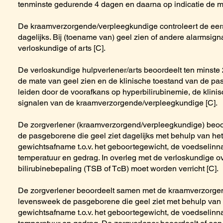
tenminste gedurende 4 dagen en daarna op indicatie de ma
De kraamverzorgende/verpleegkundige controleert de ee
dagelijks. Bij (toename van) geel zien of andere alarmsig
verloskundige of arts [C].
De verloskundige hulpverlener/arts beoordeelt ten minste 
de mate van geel zien en de klinische toestand van de pas
leiden door de voorafkans op hyperbilirubinemie, de klini
signalen van de kraamverzorgende/verpleegkundige [C].
De zorgverlener (kraamverzorgend/verpleegkundige) beoo
de pasgeborene die geel ziet dagelijks met behulp van het
gewichtsafname t.o.v. het geboortegewicht, de voedselinna
temperatuur en gedrag. In overleg met de verloskundige ov
bilirubinebepaling (TSB of TcB) moet worden verricht [C].
De zorgverlener beoordeelt samen met de kraamverzorgen
levensweek de pasgeborene die geel ziet met behulp van 
gewichtsafname t.o.v. het geboortegewicht, de voedselinna