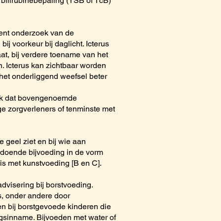
 bilirubinebepaling (TSB of TcB)
dient onderzoek van de
ij voorkeur bij daglicht. Icterus
aat, bij verdere toename van het
n. Icterus kan zichtbaar worden
 het onderliggend weefsel beter
ijk dat bovengenoemde
ge zorgverleners of tenminste met
 geel ziet en bij wie aan
ldoende bijvoeding in de vorm
is met kunstvoeding [B en C].
dvisering bij borstvoeding.
s, onder andere door
n bij borstgevoede kinderen die
ingsinname. Bijvoeden met water of